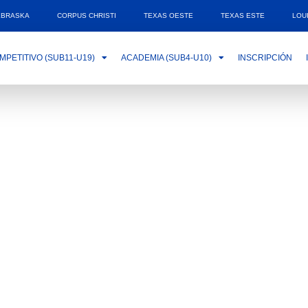
EBRASKA
CORPUS CHRISTI
TEXAS OESTE
TEXAS ESTE
LOU
MPETITIVO (SUB11-U19)
ACADEMIA (SUB4-U10)
INSCRIPCIÓN
 no ha
.